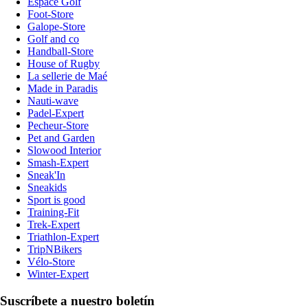
Espace Golf
Foot-Store
Galope-Store
Golf and co
Handball-Store
House of Rugby
La sellerie de Maé
Made in Paradis
Nauti-wave
Padel-Expert
Pecheur-Store
Pet and Garden
Slowood Interior
Smash-Expert
Sneak'In
Sneakids
Sport is good
Training-Fit
Trek-Expert
Triathlon-Expert
TripNBikers
Vélo-Store
Winter-Expert
Suscríbete a nuestro boletín