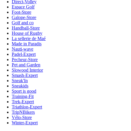
Direct-Volley
Espace Golf
Foot-Store
Galope-Store
Golf and co
Handball-Store
House of Rugby
La sellerie de Maé
Made in Paradis
Nauti-wave
Padel-Expert
Pecheur-Store
Pet and Garden
Slowood Interior
Smash-Expert
Sneak'In
Sneakids
Sport is good
Training-Fit
Trek-Expert
Triathlon-Expert
TripNBikers
Vélo-Store
Winter-Expert