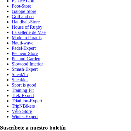
Espace Golf
Foot-Store
Galope-Store
Golf and co
Handball-Store
House of Rugby
La sellerie de Maé
Made in Paradis
Nauti-wave
Padel-Expert
Pecheur-Store
Pet and Garden
Slowood Interior
Smash-Expert
Sneak'In
Sneakids
Sport is good
Training-Fit
Trek-Expert
Triathlon-Expert
TripNBikers
Vélo-Store
Winter-Expert
Suscríbete a nuestro boletín