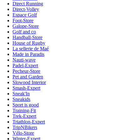
Direct Running
Direct-Volley
Espace Golf
Foot-Store
Galope-Store
Golf and co
Handball-Store
House of Rugby
La sellerie de Maé
Made in Paradis
Nauti-wave
Padel-Expert
Pecheur-Store
Pet and Garden
Slowood Interior
Smash-Expert
Sneak'In
Sneakids
Sport is good
Training-Fit
Trek-Expert
Triathlon-Expert
TripNBikers
Vélo-Store
Winter-Expert