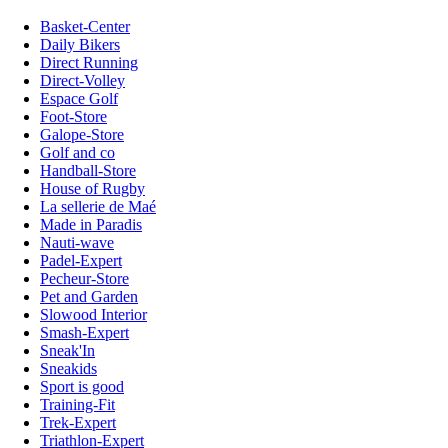
Basket-Center
Daily Bikers
Direct Running
Direct-Volley
Espace Golf
Foot-Store
Galope-Store
Golf and co
Handball-Store
House of Rugby
La sellerie de Maé
Made in Paradis
Nauti-wave
Padel-Expert
Pecheur-Store
Pet and Garden
Slowood Interior
Smash-Expert
Sneak'In
Sneakids
Sport is good
Training-Fit
Trek-Expert
Triathlon-Expert