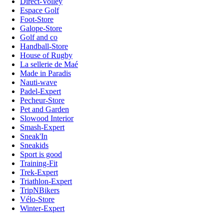
Direct-Volley
Espace Golf
Foot-Store
Galope-Store
Golf and co
Handball-Store
House of Rugby
La sellerie de Maé
Made in Paradis
Nauti-wave
Padel-Expert
Pecheur-Store
Pet and Garden
Slowood Interior
Smash-Expert
Sneak'In
Sneakids
Sport is good
Training-Fit
Trek-Expert
Triathlon-Expert
TripNBikers
Vélo-Store
Winter-Expert