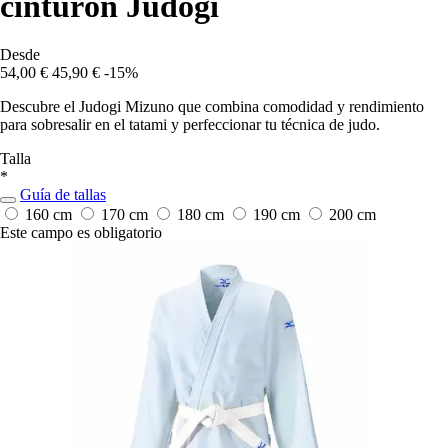
cinturón Judogi
Desde
54,00 €
45,90 €
-15%
Descubre el Judogi Mizuno que combina comodidad y rendimiento
para sobresalir en el tatami y perfeccionar tu técnica de judo.
Talla
*
Guía de tallas
160 cm
170 cm
180 cm
190 cm
200 cm
Este campo es obligatorio