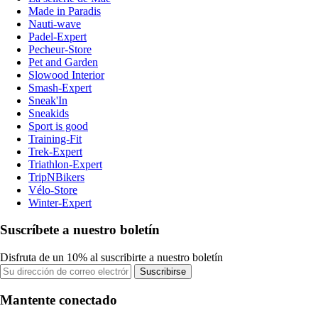
Made in Paradis
Nauti-wave
Padel-Expert
Pecheur-Store
Pet and Garden
Slowood Interior
Smash-Expert
Sneak'In
Sneakids
Sport is good
Training-Fit
Trek-Expert
Triathlon-Expert
TripNBikers
Vélo-Store
Winter-Expert
Suscríbete a nuestro boletín
Disfruta de un 10% al suscribirte a nuestro boletín
Suscribirse
Mantente conectado