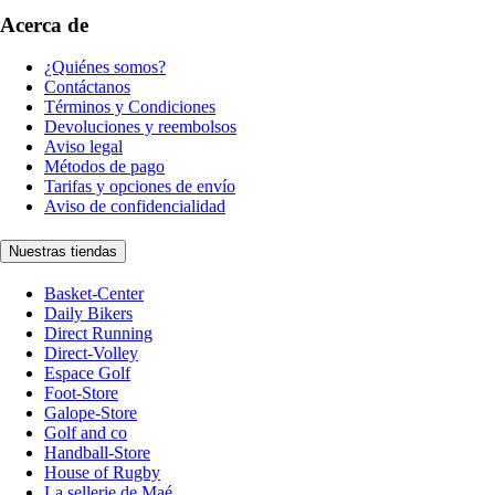
Acerca de
¿Quiénes somos?
Contáctanos
Términos y Condiciones
Devoluciones y reembolsos
Aviso legal
Métodos de pago
Tarifas y opciones de envío
Aviso de confidencialidad
Nuestras tiendas
Basket-Center
Daily Bikers
Direct Running
Direct-Volley
Espace Golf
Foot-Store
Galope-Store
Golf and co
Handball-Store
House of Rugby
La sellerie de Maé