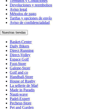
Términos y Condiciones
Devoluciones y reembolsos
Aviso legal
Métodos de pago
Tarifas y opciones de envío
Aviso de confidencialidad
Nuestras tiendas
Basket-Center
Daily Bikers
Direct Running
Direct-Volley
Espace Golf
Foot-Store
Galope-Store
Golf and co
Handball-Store
House of Rugby
La sellerie de Maé
Made in Paradis
Nauti-wave
Padel-Expert
Pecheur-Store
Pet and Garden