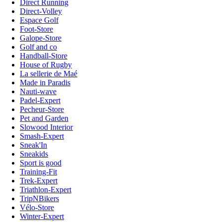
Direct Running
Direct-Volley
Espace Golf
Foot-Store
Galope-Store
Golf and co
Handball-Store
House of Rugby
La sellerie de Maé
Made in Paradis
Nauti-wave
Padel-Expert
Pecheur-Store
Pet and Garden
Slowood Interior
Smash-Expert
Sneak'In
Sneakids
Sport is good
Training-Fit
Trek-Expert
Triathlon-Expert
TripNBikers
Vélo-Store
Winter-Expert