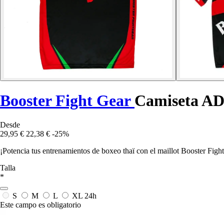
Booster Fight Gear
Camiseta AD
Desde
29,95 €
22,38 €
-25%
¡Potencia tus entrenamientos de boxeo thaï con el maillot Booster F
Talla
*
S
M
L
XL
24h
Este campo es obligatorio