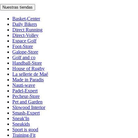
Nuestras tiendas
Basket-Center
Daily Bikers
Direct Running
Direct-Volley
Espace Golf
Foot-Store
Galope-Store
Golf and co
Handball-Store
House of Rugby
La sellerie de Maé
Made in Paradis
Nauti-wave
Padel-Expert
Pecheur-Store
Pet and Garden
Slowood Interior
Smash-Expert
Sneak'In
Sneakids
Sport is good
Training-Fit