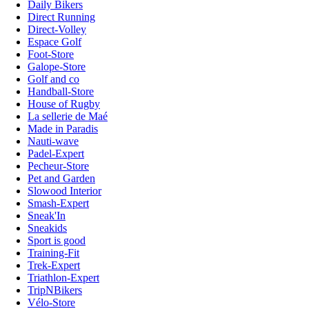
Daily Bikers
Direct Running
Direct-Volley
Espace Golf
Foot-Store
Galope-Store
Golf and co
Handball-Store
House of Rugby
La sellerie de Maé
Made in Paradis
Nauti-wave
Padel-Expert
Pecheur-Store
Pet and Garden
Slowood Interior
Smash-Expert
Sneak'In
Sneakids
Sport is good
Training-Fit
Trek-Expert
Triathlon-Expert
TripNBikers
Vélo-Store