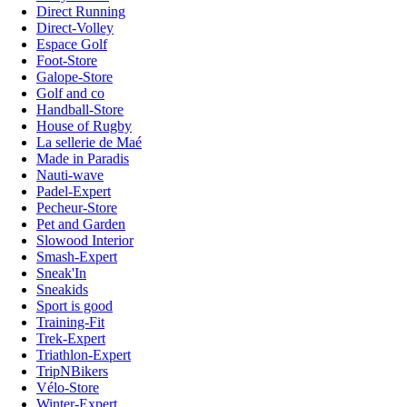
Direct Running
Direct-Volley
Espace Golf
Foot-Store
Galope-Store
Golf and co
Handball-Store
House of Rugby
La sellerie de Maé
Made in Paradis
Nauti-wave
Padel-Expert
Pecheur-Store
Pet and Garden
Slowood Interior
Smash-Expert
Sneak'In
Sneakids
Sport is good
Training-Fit
Trek-Expert
Triathlon-Expert
TripNBikers
Vélo-Store
Winter-Expert