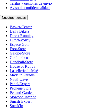
Tarifas y opciones de envío
Aviso de confidencialidad
Nuestras tiendas
Basket-Center
Daily Bikers
Direct Running
Direct-Volley
Espace Golf
Foot-Store
Galope-Store
Golf and co
Handball-Store
House of Rugby
La sellerie de Maé
Made in Paradis
Nauti-wave
Padel-Expert
Pecheur-Store
Pet and Garden
Slowood Interior
Smash-Expert
Sneak'In