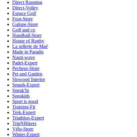
Direct Running
Direct-Volley
Espace Golf
Foot-Store
Galope-Store
Golf and co
Handball-Store
House of Rugby
La sellerie de Maé
Made in Paradis
Nauti-wave
Padel-Expert
Pecheur-Store
Pet and Garden
Slowood Interior
Smash-Expert
Sneak'In
Sneakids
Sport is good
Training-Fit
Trek-Expert
Triathlon-Expert
TripNBikers
Vélo-Store
Winter-Expert