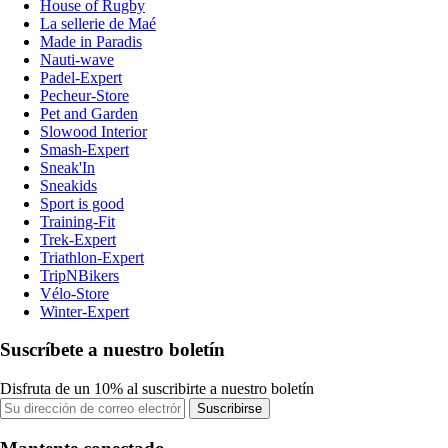
House of Rugby
La sellerie de Maé
Made in Paradis
Nauti-wave
Padel-Expert
Pecheur-Store
Pet and Garden
Slowood Interior
Smash-Expert
Sneak'In
Sneakids
Sport is good
Training-Fit
Trek-Expert
Triathlon-Expert
TripNBikers
Vélo-Store
Winter-Expert
Suscríbete a nuestro boletín
Disfruta de un 10% al suscribirte a nuestro boletín
Suscribirse