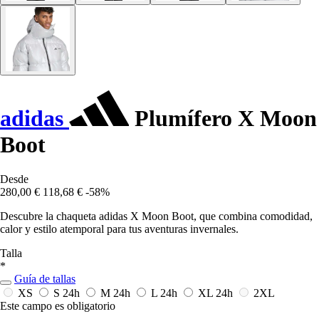
adidas
Plumífero X Moon
Boot
Desde
280,00 €
118,68 €
-58%
Descubre la chaqueta adidas X Moon Boot, que combina comodidad,
calor y estilo atemporal para tus aventuras invernales.
Talla
*
Guía de tallas
XS
S
24h
M
24h
L
24h
XL
24h
2XL
Este campo es obligatorio