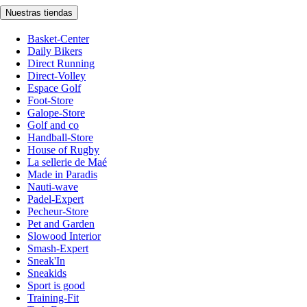
Nuestras tiendas
Basket-Center
Daily Bikers
Direct Running
Direct-Volley
Espace Golf
Foot-Store
Galope-Store
Golf and co
Handball-Store
House of Rugby
La sellerie de Maé
Made in Paradis
Nauti-wave
Padel-Expert
Pecheur-Store
Pet and Garden
Slowood Interior
Smash-Expert
Sneak'In
Sneakids
Sport is good
Training-Fit