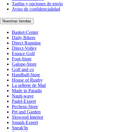
Tarifas y opciones de envío
Aviso de confidencialidad
Nuestras tiendas
Basket-Center
Daily Bikers
Direct Running
Direct-Volley
Espace Golf
Foot-Store
Galope-Store
Golf and co
Handball-Store
House of Rugby
La sellerie de Maé
Made in Paradis
Nauti-wave
Padel-Expert
Pecheur-Store
Pet and Garden
Slowood Interior
Smash-Expert
Sneak'In