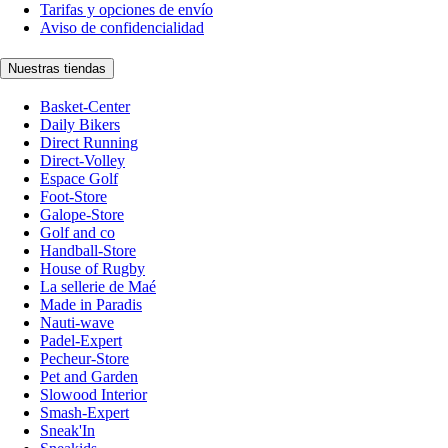
Tarifas y opciones de envío
Aviso de confidencialidad
Nuestras tiendas
Basket-Center
Daily Bikers
Direct Running
Direct-Volley
Espace Golf
Foot-Store
Galope-Store
Golf and co
Handball-Store
House of Rugby
La sellerie de Maé
Made in Paradis
Nauti-wave
Padel-Expert
Pecheur-Store
Pet and Garden
Slowood Interior
Smash-Expert
Sneak'In