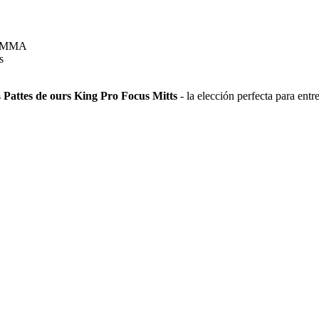
g, MMA
s
s
Pattes de ours King Pro Focus Mitts
- la elección perfecta para ent