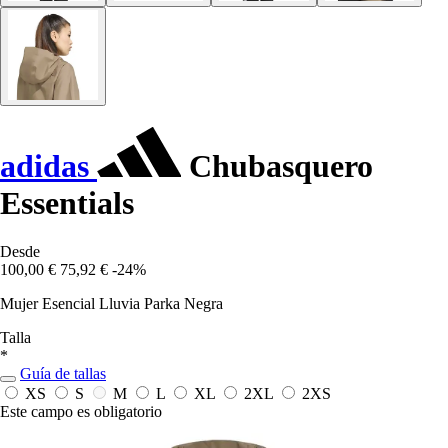
adidas
Chubasquero
Essentials
Desde
100,00 €
75,92 €
-24%
Mujer Esencial Lluvia Parka Negra
Talla
*
Guía de tallas
XS
S
M
L
XL
2XL
2XS
Este campo es obligatorio