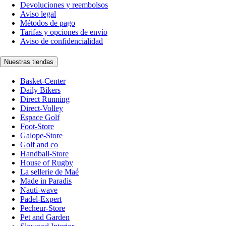
Devoluciones y reembolsos
Aviso legal
Métodos de pago
Tarifas y opciones de envío
Aviso de confidencialidad
Nuestras tiendas
Basket-Center
Daily Bikers
Direct Running
Direct-Volley
Espace Golf
Foot-Store
Galope-Store
Golf and co
Handball-Store
House of Rugby
La sellerie de Maé
Made in Paradis
Nauti-wave
Padel-Expert
Pecheur-Store
Pet and Garden