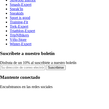
Slowood Interior
Smash-Expert
Sneak'In
Sneakids
Sport is good
Training-Fit
Trek-Expert
Triathlon-Expert
TripNBikers
Vélo-Store
Winter-Expert
Suscríbete a nuestro boletín
Disfruta de un 10% al suscribirte a nuestro boletín
Suscribirse
Mantente conectado
Encuéntranos en las redes sociales