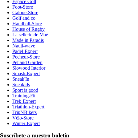
Espace Golf
Foot-Store
Galope-Store
Golf and co
Handball-Store
House of Rugby
La sellerie de Maé
Made in Paradis
Nauti-wave
Padel-Expert
Pecheur-Store
Pet and Garden
Slowood Interior
Smash-Expert
Sneak'In
Sneakids
Sport is good
Training-Fit
Trek-Expert
Triathlon-Expert
TripNBikers
Vélo-Store
Winter-Expert
Suscríbete a nuestro boletín