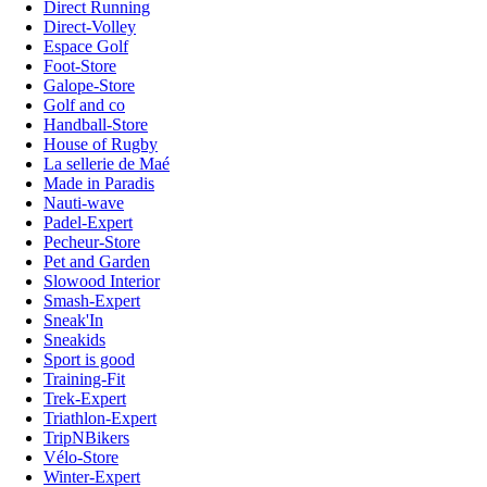
Direct Running
Direct-Volley
Espace Golf
Foot-Store
Galope-Store
Golf and co
Handball-Store
House of Rugby
La sellerie de Maé
Made in Paradis
Nauti-wave
Padel-Expert
Pecheur-Store
Pet and Garden
Slowood Interior
Smash-Expert
Sneak'In
Sneakids
Sport is good
Training-Fit
Trek-Expert
Triathlon-Expert
TripNBikers
Vélo-Store
Winter-Expert