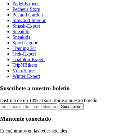
Padel-Expert
Pecheur-Store
Pet and Garden
Slowood Interior
Smash-Expert
Sneak'In
Sneakids
Sport is good
Training-Fit
Trek-Expert
Triathlon-Expert
TripNBikers
Vélo-Store
Winter-Expert
Suscríbete a nuestro boletín
Disfruta de un 10% al suscribirte a nuestro boletín
Suscribirse
Mantente conectado
Encuéntranos en las redes sociales