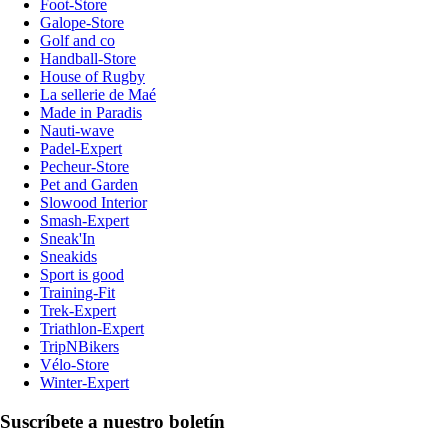
Foot-Store
Galope-Store
Golf and co
Handball-Store
House of Rugby
La sellerie de Maé
Made in Paradis
Nauti-wave
Padel-Expert
Pecheur-Store
Pet and Garden
Slowood Interior
Smash-Expert
Sneak'In
Sneakids
Sport is good
Training-Fit
Trek-Expert
Triathlon-Expert
TripNBikers
Vélo-Store
Winter-Expert
Suscríbete a nuestro boletín