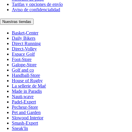
Tarifas y opciones de envío
Aviso de confidencialidad
Nuestras tiendas
Basket-Center
Daily Bikers
Direct Running
Direct-Volley
Espace Golf
Foot-Store
Galope-Store
Golf and co
Handball-Store
House of Rugby
La sellerie de Maé
Made in Paradis
Nauti-wave
Padel-Expert
Pecheur-Store
Pet and Garden
Slowood Interior
Smash-Expert
Sneak'In