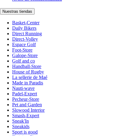
Nuestras tiendas
Basket-Center
Daily Bikers
Direct Running
Direct-Volley
Espace Golf
Foot-Store
Galope-Store
Golf and co
Handball-Store
House of Rugby
La sellerie de Maé
Made in Paradis
Nauti-wave
Padel-Expert
Pecheur-Store
Pet and Garden
Slowood Interior
Smash-Expert
Sneak'In
Sneakids
Sport is good