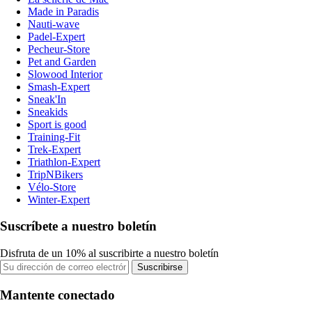
Made in Paradis
Nauti-wave
Padel-Expert
Pecheur-Store
Pet and Garden
Slowood Interior
Smash-Expert
Sneak'In
Sneakids
Sport is good
Training-Fit
Trek-Expert
Triathlon-Expert
TripNBikers
Vélo-Store
Winter-Expert
Suscríbete a nuestro boletín
Disfruta de un 10% al suscribirte a nuestro boletín
Suscribirse
Mantente conectado