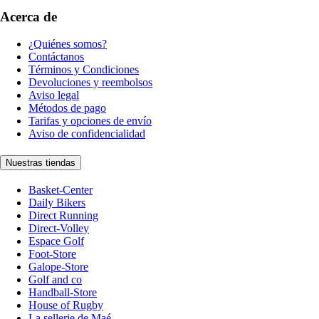
Acerca de
¿Quiénes somos?
Contáctanos
Términos y Condiciones
Devoluciones y reembolsos
Aviso legal
Métodos de pago
Tarifas y opciones de envío
Aviso de confidencialidad
Nuestras tiendas
Basket-Center
Daily Bikers
Direct Running
Direct-Volley
Espace Golf
Foot-Store
Galope-Store
Golf and co
Handball-Store
House of Rugby
La sellerie de Maé