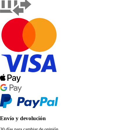
Envío y devolución
30 días para cambiar de opinión