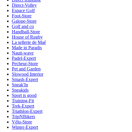
Direct-Volley
Espace Golf
Foot-Store
Galope-Store
Golf and co
Handball-Store
House of Rugby
La sellerie de Maé
Made in Paradis
Nauti-wave
Padel-Expert
Pecheur-Store
Pet and Garden
Slowood Interior
Smash-Expert
Sneak'In
Sneakids
Sport is good
Training-Fit
Trek-Expert
Triathlon-Expert
TripNBikers
Vélo-Store
Winter-Expert