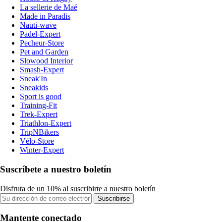
La sellerie de Maé
Made in Paradis
Nauti-wave
Padel-Expert
Pecheur-Store
Pet and Garden
Slowood Interior
Smash-Expert
Sneak'In
Sneakids
Sport is good
Training-Fit
Trek-Expert
Triathlon-Expert
TripNBikers
Vélo-Store
Winter-Expert
Suscríbete a nuestro boletín
Disfruta de un 10% al suscribirte a nuestro boletín
Suscribirse
Mantente conectado