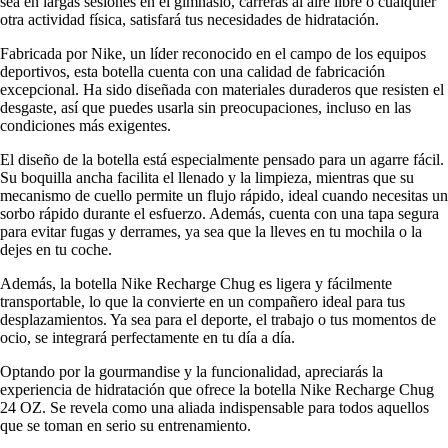
sea en largas sesiones en el gimnasio, carreras al aire libre o cualquier
otra actividad física, satisfará tus necesidades de hidratación.
Fabricada por Nike, un líder reconocido en el campo de los equipos
deportivos, esta botella cuenta con una calidad de fabricación
excepcional. Ha sido diseñada con materiales duraderos que resisten el
desgaste, así que puedes usarla sin preocupaciones, incluso en las
condiciones más exigentes.
El diseño de la botella está especialmente pensado para un agarre fácil.
Su boquilla ancha facilita el llenado y la limpieza, mientras que su
mecanismo de cuello permite un flujo rápido, ideal cuando necesitas un
sorbo rápido durante el esfuerzo. Además, cuenta con una tapa segura
para evitar fugas y derrames, ya sea que la lleves en tu mochila o la
dejes en tu coche.
Además, la botella Nike Recharge Chug es ligera y fácilmente
transportable, lo que la convierte en un compañero ideal para tus
desplazamientos. Ya sea para el deporte, el trabajo o tus momentos de
ocio, se integrará perfectamente en tu día a día.
Optando por la gourmandise y la funcionalidad, apreciarás la
experiencia de hidratación que ofrece la botella Nike Recharge Chug
24 OZ. Se revela como una aliada indispensable para todos aquellos
que se toman en serio su entrenamiento.