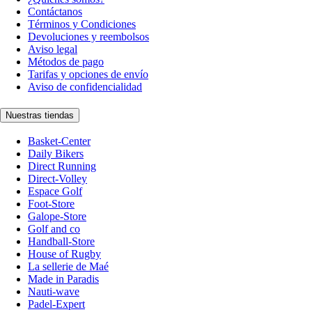
Contáctanos
Términos y Condiciones
Devoluciones y reembolsos
Aviso legal
Métodos de pago
Tarifas y opciones de envío
Aviso de confidencialidad
Nuestras tiendas
Basket-Center
Daily Bikers
Direct Running
Direct-Volley
Espace Golf
Foot-Store
Galope-Store
Golf and co
Handball-Store
House of Rugby
La sellerie de Maé
Made in Paradis
Nauti-wave
Padel-Expert