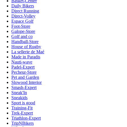
Basket-Center
Daily Bikers
Direct Running
Direct-Volley
Espace Golf
Foot-Store
Galope-Store
Golf and co
Handball-Store
House of Rugby
La sellerie de Maé
Made in Paradis
Nauti-wave
Padel-Expert
Pecheur-Store
Pet and Garden
Slowood Interior
Smash-Expert
Sneak'In
Sneakids
Sport is good
Training-Fit
Trek-Expert
Triathlon-Expert
TripNBikers