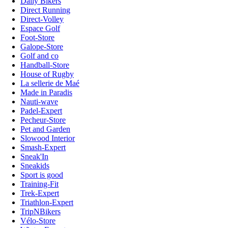
Daily Bikers
Direct Running
Direct-Volley
Espace Golf
Foot-Store
Galope-Store
Golf and co
Handball-Store
House of Rugby
La sellerie de Maé
Made in Paradis
Nauti-wave
Padel-Expert
Pecheur-Store
Pet and Garden
Slowood Interior
Smash-Expert
Sneak'In
Sneakids
Sport is good
Training-Fit
Trek-Expert
Triathlon-Expert
TripNBikers
Vélo-Store