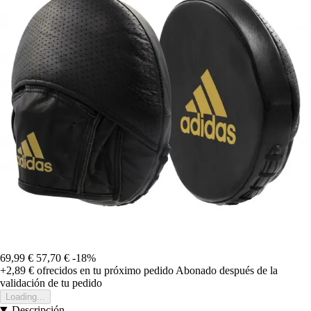
69,99 €
57,70 €
-18%
+2,89 €
ofrecidos en tu próximo pedido
Abonado después de la
validación de tu pedido
Loading...
Descripción