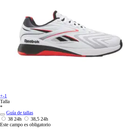
+-1
Talla
*
Guía de tallas
38
24h
38,5
24h
Este campo es obligatorio