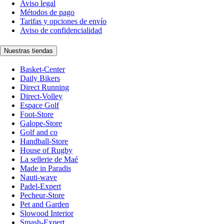
Aviso legal
Métodos de pago
Tarifas y opciones de envío
Aviso de confidencialidad
Nuestras tiendas
Basket-Center
Daily Bikers
Direct Running
Direct-Volley
Espace Golf
Foot-Store
Galope-Store
Golf and co
Handball-Store
House of Rugby
La sellerie de Maé
Made in Paradis
Nauti-wave
Padel-Expert
Pecheur-Store
Pet and Garden
Slowood Interior
Smash-Expert