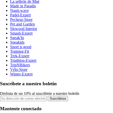
La sellerie de Maé
Made in Paradis
Nauti-wave
Padel-Expert
Pecheur-Store
Pet and Garden
Slowood Interior
Smash-Expert
Sneak'In
Sneakids
Sport is good
Training-Fit
Trek-Expert
Triathlon-Expert
TripNBikers
Vélo-Store
Winter-Expert
Suscríbete a nuestro boletín
Disfruta de un 10% al suscribirte a nuestro boletín
Suscribirse
Mantente conectado