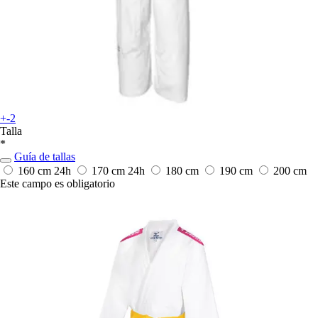
+-2
Talla
*
Guía de tallas
160 cm
24h
170 cm
24h
180 cm
190 cm
200 cm
Este campo es obligatorio