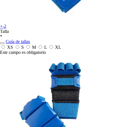
+-2
Talla
*
Guía de tallas
XS
S
M
L
XL
Este campo es obligatorio