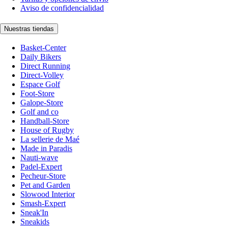
Aviso de confidencialidad
Nuestras tiendas
Basket-Center
Daily Bikers
Direct Running
Direct-Volley
Espace Golf
Foot-Store
Galope-Store
Golf and co
Handball-Store
House of Rugby
La sellerie de Maé
Made in Paradis
Nauti-wave
Padel-Expert
Pecheur-Store
Pet and Garden
Slowood Interior
Smash-Expert
Sneak'In
Sneakids