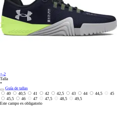
+-2
Talla
*
Guía de tallas
40
40,5
41
42
42,5
43
44
44,5
45
45,5
46
47
47,5
48,5
49,5
Este campo es obligatorio