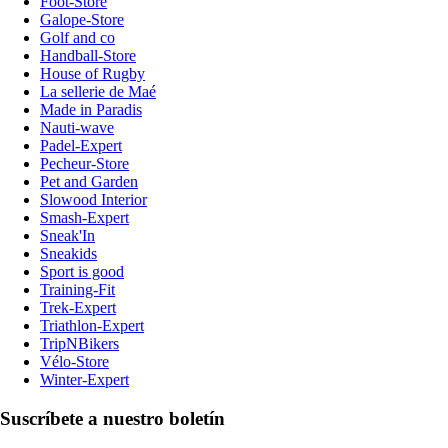
Foot-Store
Galope-Store
Golf and co
Handball-Store
House of Rugby
La sellerie de Maé
Made in Paradis
Nauti-wave
Padel-Expert
Pecheur-Store
Pet and Garden
Slowood Interior
Smash-Expert
Sneak'In
Sneakids
Sport is good
Training-Fit
Trek-Expert
Triathlon-Expert
TripNBikers
Vélo-Store
Winter-Expert
Suscríbete a nuestro boletín