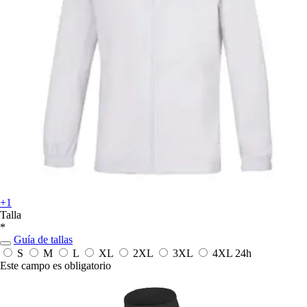
+1
Talla
*
Guía de tallas
S
M
L
XL
2XL
3XL
4XL
24h
Este campo es obligatorio