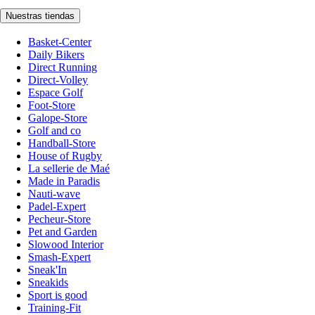
Nuestras tiendas
Basket-Center
Daily Bikers
Direct Running
Direct-Volley
Espace Golf
Foot-Store
Galope-Store
Golf and co
Handball-Store
House of Rugby
La sellerie de Maé
Made in Paradis
Nauti-wave
Padel-Expert
Pecheur-Store
Pet and Garden
Slowood Interior
Smash-Expert
Sneak'In
Sneakids
Sport is good
Training-Fit