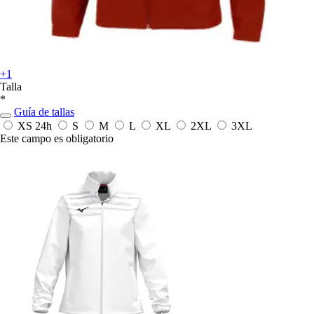
+1
Talla
*
Guía de tallas
XS
24h
S
M
L
XL
2XL
3XL
Este campo es obligatorio