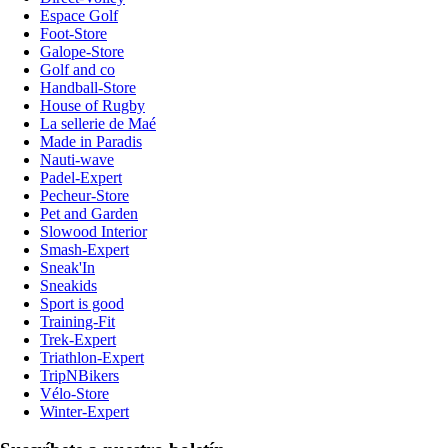
Espace Golf
Foot-Store
Galope-Store
Golf and co
Handball-Store
House of Rugby
La sellerie de Maé
Made in Paradis
Nauti-wave
Padel-Expert
Pecheur-Store
Pet and Garden
Slowood Interior
Smash-Expert
Sneak'In
Sneakids
Sport is good
Training-Fit
Trek-Expert
Triathlon-Expert
TripNBikers
Vélo-Store
Winter-Expert