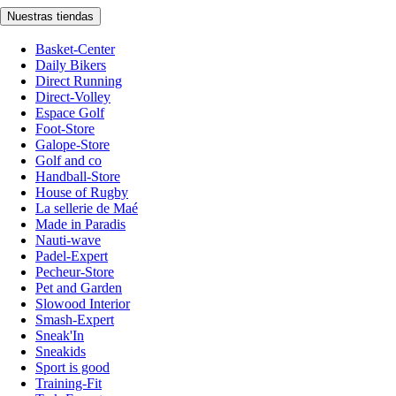
Nuestras tiendas
Basket-Center
Daily Bikers
Direct Running
Direct-Volley
Espace Golf
Foot-Store
Galope-Store
Golf and co
Handball-Store
House of Rugby
La sellerie de Maé
Made in Paradis
Nauti-wave
Padel-Expert
Pecheur-Store
Pet and Garden
Slowood Interior
Smash-Expert
Sneak'In
Sneakids
Sport is good
Training-Fit