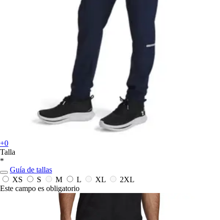
+0
Talla
*
Guía de tallas
XS
S
M
L
XL
2XL
Este campo es obligatorio