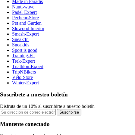
Made in Paradis
Nauti-wave
Padel-Expert
Pecheur-Store
Pet and Garden
Slowood Interior
Smash-Expert
Sneak'In
Sneakids
Sport is good
Training-Fit
Trek-Expert
Triathlon-Expert
TripNBikers
Vélo-Store
Winter-Expert
Suscríbete a nuestro boletín
Disfruta de un 10% al suscribirte a nuestro boletín
Suscribirse
Mantente conectado