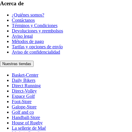
Acerca de
¿Quiénes somos?
Contáctanos
Términos y Condiciones
Devoluciones y reembolsos
Aviso legal
Métodos de pago
Tarifas y opciones de envío
Aviso de confidencialidad
Nuestras tiendas
Basket-Center
Daily Bikers
Direct Running
Direct-Volley
Espace Golf
Foot-Store
Galope-Store
Golf and co
Handball-Store
House of Rugby
La sellerie de Maé