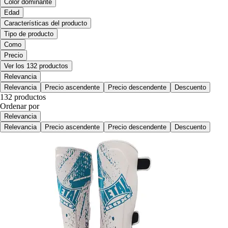
Color dominante
Edad
Características del producto
Tipo de producto
Como
Precio
Ver los 132 productos
Relevancia
Relevancia
Precio ascendente
Precio descendente
Descuento
132 productos
Ordenar por
Relevancia
Relevancia
Precio ascendente
Precio descendente
Descuento