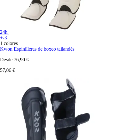
24h
+-3
1 colores
Kwon
Espinilleras de boxeo tailandés
Desde
76,90 €
57,06 €