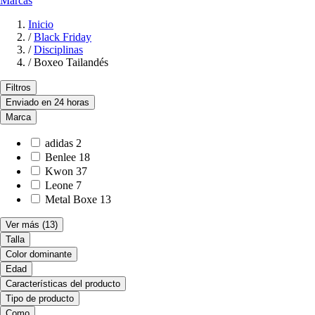
Marcas
Inicio
/
Black Friday
/
Disciplinas
/
Boxeo Tailandés
Filtros
Enviado en 24 horas
Marca
adidas
2
Benlee
18
Kwon
37
Leone
7
Metal Boxe
13
Ver más
(13)
Talla
Color dominante
Edad
Características del producto
Tipo de producto
Como