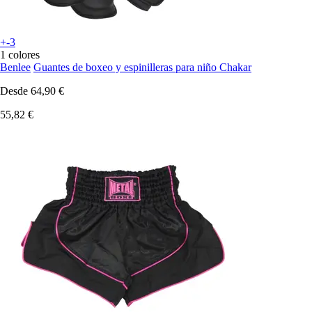
+-3
1 colores
Benlee
Guantes de boxeo y espinilleras para niño Chakar
Desde
64,90 €
55,82 €