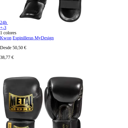
24h
+-3
1 colores
Kwon
Espinilleras MyDesign
Desde
50,50 €
38,77 €