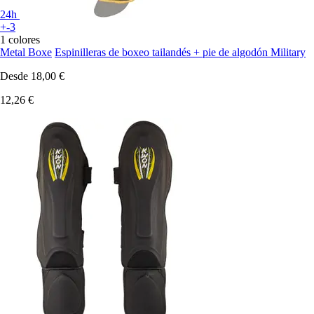
24h
+-3
1 colores
Metal Boxe
Espinilleras de boxeo tailandés + pie de algodón Military
Desde
18,00 €
12,26 €