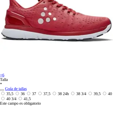
+6
Talla
*
Guía de tallas
35,5
36
37
37,5
38
24h
38 3/4
39,5
40
40 3/4
41,5
Este campo es obligatorio