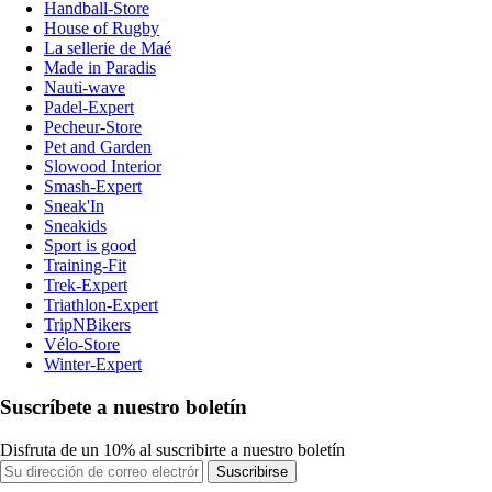
Handball-Store
House of Rugby
La sellerie de Maé
Made in Paradis
Nauti-wave
Padel-Expert
Pecheur-Store
Pet and Garden
Slowood Interior
Smash-Expert
Sneak'In
Sneakids
Sport is good
Training-Fit
Trek-Expert
Triathlon-Expert
TripNBikers
Vélo-Store
Winter-Expert
Suscríbete a nuestro boletín
Disfruta de un 10% al suscribirte a nuestro boletín
Suscribirse