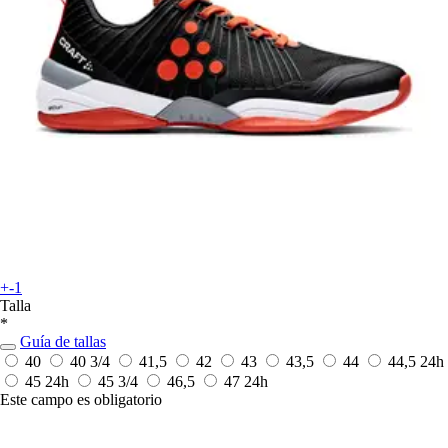
+-1
Talla
*
Guía de tallas
40
40 3/4
41,5
42
43
43,5
44
44,5
24h
45
24h
45 3/4
46,5
47
24h
Este campo es obligatorio