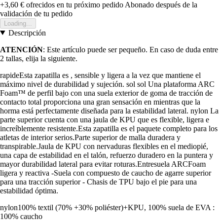
+3,60 €
ofrecidos en tu próximo pedido
Abonado después de la
validación de tu pedido
Loading...
Descripción
ATENCIÓN
: Este artículo puede ser pequeño. En caso de duda entre
2 tallas, elija la siguiente.
rapideEsta zapatilla es , sensible y ligera a la vez que mantiene el
máximo nivel de durabilidad y sujeción. sol sol Una plataforma ARC
Foam™ de perfil bajo con una suela exterior de goma de tracción de
contacto total proporciona una gran sensación en mientras que la
horma está perfectamente diseñada para la estabilidad lateral. nylon La
parte superior cuenta con una jaula de KPU que es flexible, ligera e
increíblemente resistente.Esta zapatilla es el paquete completo para los
atletas de interior serios.Parte superior de malla duradera y
transpirable.Jaula de KPU con nervaduras flexibles en el mediopié,
una capa de estabilidad en el talón, refuerzo duradero en la puntera y
mayor durabilidad lateral para evitar roturas.Entresuela ARCFoam
ligera y reactiva -Suela con compuesto de caucho de agarre superior
para una tracción superior - Chasis de TPU bajo el pie para una
estabilidad óptima.
nylon100% textil (70% +30% poliéster)+KPU, 100% suela de EVA :
100% caucho