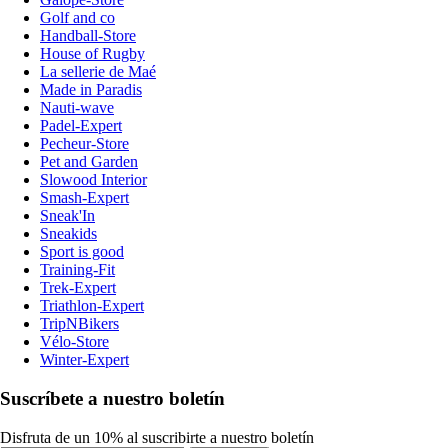
Golf and co
Handball-Store
House of Rugby
La sellerie de Maé
Made in Paradis
Nauti-wave
Padel-Expert
Pecheur-Store
Pet and Garden
Slowood Interior
Smash-Expert
Sneak'In
Sneakids
Sport is good
Training-Fit
Trek-Expert
Triathlon-Expert
TripNBikers
Vélo-Store
Winter-Expert
Suscríbete a nuestro boletín
Disfruta de un 10% al suscribirte a nuestro boletín