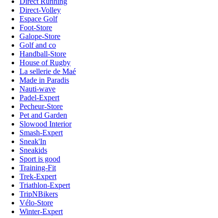
Direct Running
Direct-Volley
Espace Golf
Foot-Store
Galope-Store
Golf and co
Handball-Store
House of Rugby
La sellerie de Maé
Made in Paradis
Nauti-wave
Padel-Expert
Pecheur-Store
Pet and Garden
Slowood Interior
Smash-Expert
Sneak'In
Sneakids
Sport is good
Training-Fit
Trek-Expert
Triathlon-Expert
TripNBikers
Vélo-Store
Winter-Expert