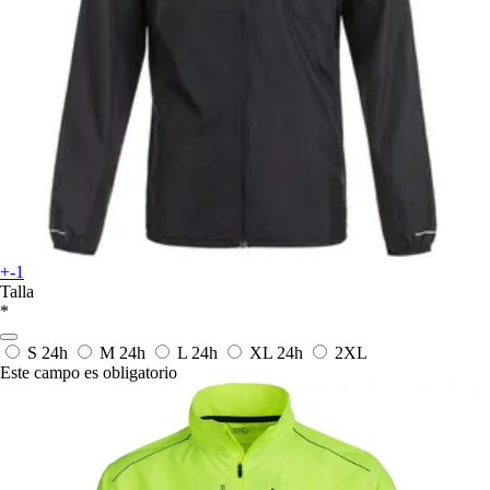
+-1
Talla
*
S
24h
M
24h
L
24h
XL
24h
2XL
Este campo es obligatorio