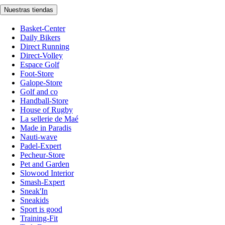
Nuestras tiendas
Basket-Center
Daily Bikers
Direct Running
Direct-Volley
Espace Golf
Foot-Store
Galope-Store
Golf and co
Handball-Store
House of Rugby
La sellerie de Maé
Made in Paradis
Nauti-wave
Padel-Expert
Pecheur-Store
Pet and Garden
Slowood Interior
Smash-Expert
Sneak'In
Sneakids
Sport is good
Training-Fit