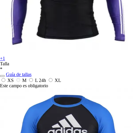
+1
Talla
*
Guía de tallas
XS
M
L
24h
XL
Este campo es obligatorio