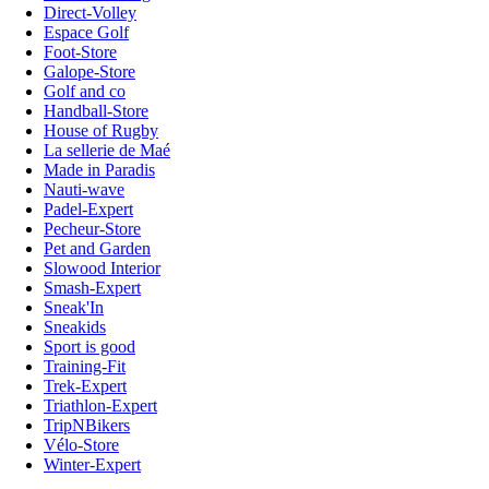
Direct-Volley
Espace Golf
Foot-Store
Galope-Store
Golf and co
Handball-Store
House of Rugby
La sellerie de Maé
Made in Paradis
Nauti-wave
Padel-Expert
Pecheur-Store
Pet and Garden
Slowood Interior
Smash-Expert
Sneak'In
Sneakids
Sport is good
Training-Fit
Trek-Expert
Triathlon-Expert
TripNBikers
Vélo-Store
Winter-Expert