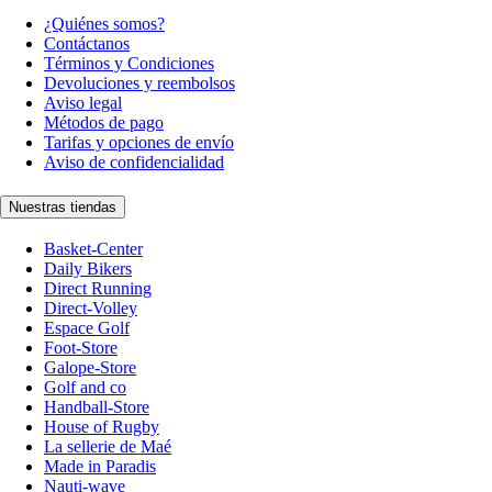
¿Quiénes somos?
Contáctanos
Términos y Condiciones
Devoluciones y reembolsos
Aviso legal
Métodos de pago
Tarifas y opciones de envío
Aviso de confidencialidad
Nuestras tiendas
Basket-Center
Daily Bikers
Direct Running
Direct-Volley
Espace Golf
Foot-Store
Galope-Store
Golf and co
Handball-Store
House of Rugby
La sellerie de Maé
Made in Paradis
Nauti-wave