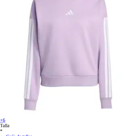
+6
Talla
*