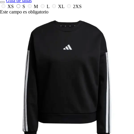
Guía de tallas
XS
S
M
L
XL
2XS
Este campo es obligatorio