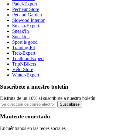
Padel-Expert
Pecheur-Store
Pet and Garden
Slowood Interior
Smash-Expert
Sneak'In
Sneakids
Sport is good
Training-Fit
Trek-Expert
Triathlon-Expert
TripNBikers
Vélo-Store
Winter-Expert
Suscríbete a nuestro boletín
Disfruta de un 10% al suscribirte a nuestro boletín
Suscribirse
Mantente conectado
Encuéntranos en las redes sociales